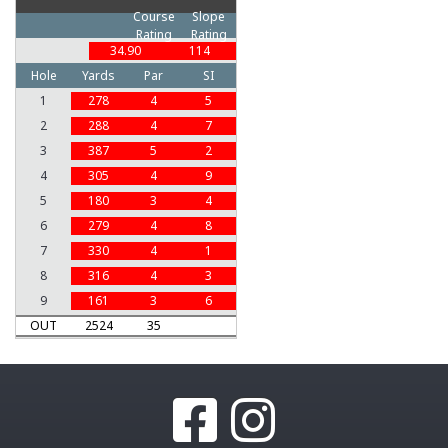
Course
Slope
Rating
Rating
34.90
114
Hole
Yards
Par
SI
1
278
4
5
2
288
4
7
3
387
5
2
4
305
4
9
5
180
3
4
6
279
4
8
7
330
4
1
8
316
4
3
9
161
3
6
OUT
2524
35